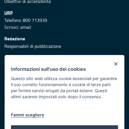
Obiettivi di accessibilità
URP
Telefono: 800 713939
Scrivici:
email
Redazione
Responsabili di pubblicazione
Protezione civile
×
Vai al sito di Protezione Civile Puglia
Informazioni sull'uso dei cookies
Iniziativa finanziata con risorse del POR Puglia 2014/2020 -
Questo sito web utilizza cookie essenziali per garantire
Asse XI
il suo corretto funzionamento e cookie di terze parti
per fornire servizi erogati da portali esterni. Questi
ultimi saranno impostati solo dopo il consenso.
Note legali
Cookie e privacy
Atti di notifica
Fammi scegliere
Feed RSS
Servizi Intranet