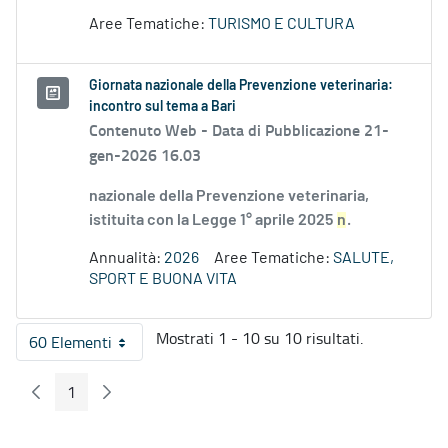
Aree Tematiche:
TURISMO E CULTURA
Giornata nazionale della Prevenzione veterinaria:
incontro sul tema a Bari
Contenuto Web -
Data di Pubblicazione 21-
gen-2026 16.03
nazionale della Prevenzione veterinaria,
istituita con la Legge 1° aprile 2025
n
.
Annualità:
2026
Aree Tematiche:
SALUTE,
SPORT E BUONA VITA
Mostrati 1 - 10 su 10 risultati.
60 Elementi
Per pagina
1
Pagina Precedente
Pagina Seguente
Pagina