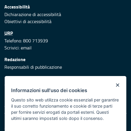
Accessibilità
Dichiarazione di accessibilità
Obiettivi di accessibilità
URP
Telefono: 800 713939
Scrivici:
email
Redazione
Responsabili di pubblicazione
Protezione civile
×
Vai al sito di Protezione Civile Puglia
Informazioni sull'uso dei cookies
Iniziativa finanziata con risorse del POR Puglia 2014/2020 -
Questo sito web utilizza cookie essenziali per garantire
Asse XI
il suo corretto funzionamento e cookie di terze parti
per fornire servizi erogati da portali esterni. Questi
ultimi saranno impostati solo dopo il consenso.
Note legali
Cookie e privacy