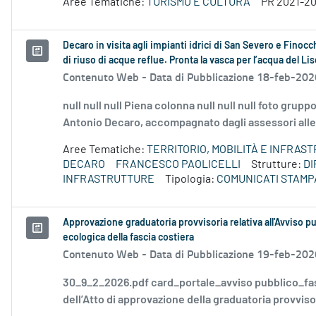
Aree Tematiche:
TURISMO E CULTURA
PR 2021-2
Decaro in visita agli impianti idrici di San Severo e Finocc
di riuso di acque reflue. Pronta la vasca per l’acqua del Li
Contenuto Web -
Data di Pubblicazione 18-feb-202
null null null Piena colonna null null null foto gru
Antonio Decaro, accompagnato dagli assessori alle
Aree Tematiche:
TERRITORIO, MOBILITÀ E INFRAS
DECARO
FRANCESCO PAOLICELLI
Strutture:
DI
INFRASTRUTTURE
Tipologia:
COMUNICATI STAMP
Approvazione graduatoria provvisoria relativa all'Avviso pu
ecologica della fascia costiera
Contenuto Web -
Data di Pubblicazione 19-feb-202
30_9_2_2026.pdf card_portale_avviso pubblico_fa
dell’Atto di approvazione della graduatoria provvisori