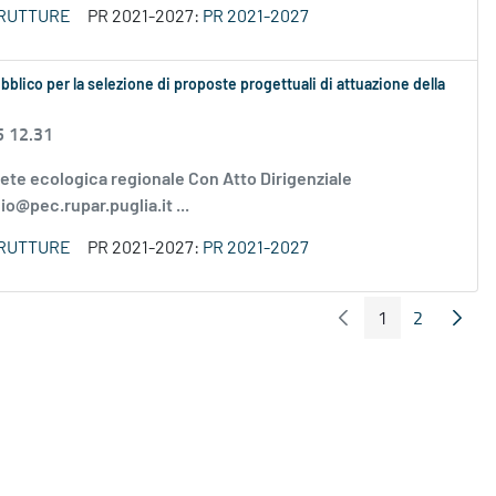
TRUTTURE
PR 2021-2027:
PR 2021-2027
bblico per la selezione di proposte progettuali di attuazione della
5 12.31
te ecologica regionale Con Atto Dirigenziale
io@pec.rupar.puglia.it ...
TRUTTURE
PR 2021-2027:
PR 2021-2027
1
2
Pagina Precedente
Pagin
Pagina
Pagina