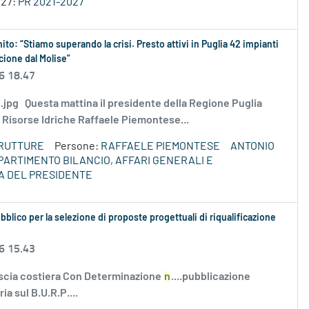
027:
PR 2021-2027
hito: “Stiamo superando la crisi. Presto attivi in Puglia 42 impianti
scione dal Molise”
6 18.47
ppo.jpg Questa mattina il presidente della Regione Puglia
 Risorse Idriche Raffaele Piemontese...
TRUTTURE
Persone:
RAFFAELE PIEMONTESE
ANTONIO
PARTIMENTO BILANCIO, AFFARI GENERALI E
A DEL PRESIDENTE
bblico per la selezione di proposte progettuali di riqualificazione
6 15.43
scia costiera Con Determinazione
n
....pubblicazione
a sul B.U.R.P....