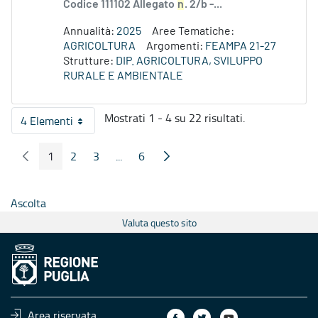
Codice 111102 Allegato
n
. 2/b -...
Annualità:
2025
Aree Tematiche:
AGRICOLTURA
Argomenti:
FEAMPA 21-27
Strutture:
DIP. AGRICOLTURA, SVILUPPO
RURALE E AMBIENTALE
Mostrati 1 - 4 su 22 risultati.
4 Elementi
Per pagina
1
2
3
...
6
Pagina Precedente
Pagina Seguente
Pagina
Pagina
Pagina
Pagine intermedie
Pagina
Ascolta
Valuta questo sito
Area riservata