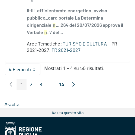
II-III_efficientamto energetico_avviso
pubblico_card portale La Determina
dirigenziale
n
....264 del 20/07/2026 approva il
Verbale
n
. 7 del...
Aree Tematiche:
TURISMO E CULTURA
PR
2021-2027:
PR 2021-2027
Mostrati 1 - 4 su 56 risultati.
4 Elementi
Per pagina
1
2
3
...
14
Pagina Precedente
Pagina Seguente
Pagina
Pagina
Pagina
Pagine intermedie
Pagina
Ascolta
Valuta questo sito