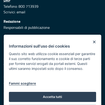
URP
Telefono: 800 713939
Scrivici:
email
Redazione
Responsabili di pubblicazione
Protezione civile
×
Vai al sito di Protezione Civile Puglia
Informazioni sull'uso dei cookies
Iniziativa finanziata con risorse del POR Puglia 2014/2020 -
Questo sito web utilizza cookie essenziali per garantire
Asse XI
il suo corretto funzionamento e cookie di terze parti
per fornire servizi erogati da portali esterni. Questi
ultimi saranno impostati solo dopo il consenso.
Note legali
Cookie e privacy
Atti di notifica
Fammi scegliere
Feed RSS
Servizi Intranet
Accetta tutti