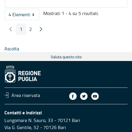
Mostrati 1 - 4 su 5 risultati.
4 Elementi
Per pagina
1
2
Pagina Precedente
Pagina Seguente
Pagina
Pagina
Ascolta
Valuta questo sito
Area riservata
Contatti e indirizzi
Lungomare N. Sauro, 33 - 70121 Bari
Via G. Gentile, 52 - 70126 Bari