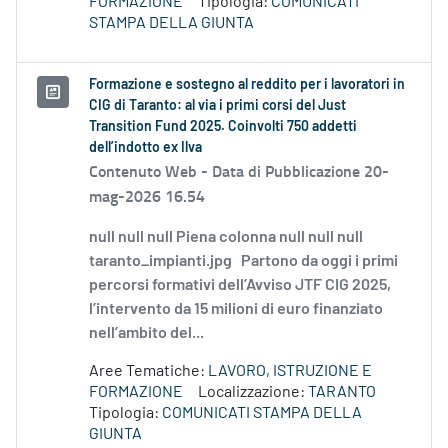
FORMAZIONE
Tipologia:
COMUNICATI
STAMPA DELLA GIUNTA
Formazione e sostegno al reddito per i lavoratori in
CIG di Taranto: al via i primi corsi del Just
Transition Fund 2025. Coinvolti 750 addetti
dell’indotto ex Ilva
Contenuto Web -
Data di Pubblicazione 20-
mag-2026 16.54
null null null Piena colonna null null null
taranto_impianti.jpg Partono da oggi i primi
percorsi formativi dell’Avviso JTF CIG 2025,
l’intervento da 15 milioni di euro finanziato
nell’ambito del...
Aree Tematiche:
LAVORO, ISTRUZIONE E
FORMAZIONE
Localizzazione:
TARANTO
Tipologia:
COMUNICATI STAMPA DELLA
GIUNTA