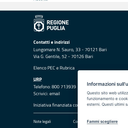
Contatti e indirizzi
Lungomare N. Sauro, 33 - 70121 Bari
Via G. Gentile, 52 - 70126 Bari
Elenco PEC
e
Rubrica
URP
Informazioni sull'
Telefono: 800 713939
Scrivici:
email
Questo sito web utilizz
funzionamento e cookie 
Iniziativa finanziata con risorse del POR Puglia
esterni. Questi ultimi
Note legali
Cookie e privacy
Att
Fammi scegliere