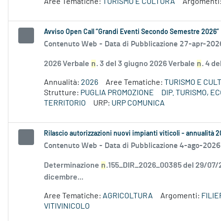
Aree Tematiche:
TURISMO E CULTURA
Argomenti
Avviso Open Call “Grandi Eventi Secondo Semestre 2026”
Contenuto Web -
Data di Pubblicazione 27-apr-202
2026 Verbale
n
. 3 del 3 giugno 2026 Verbale
n
. 4 d
Annualità:
2026
Aree Tematiche:
TURISMO E CUL
Strutture:
PUGLIA PROMOZIONE
DIP. TURISMO, 
TERRITORIO
URP:
URP COMUNICA
Rilascio autorizzazioni nuovi impianti viticoli - annualità 
Contenuto Web -
Data di Pubblicazione 4-ago-2026
Determinazione
n
.155_DIR_2026_00385 del 29/07
dicembre...
Aree Tematiche:
AGRICOLTURA
Argomenti:
FILI
VITIVINICOLO