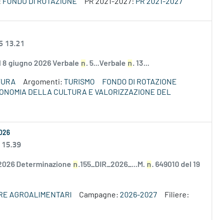
:
FONDO DI ROTAZIONE
PR 2021-2027:
PR 2021-2027
6 13.21
el 8 giugno 2026 Verbale
n
. 5...Verbale
n
. 13...
TURA
Argomenti:
TURISMO
FONDO DI ROTAZIONE
ECONOMIA DELLA CULTURA E VALORIZZAZIONE DEL
2026
 15.39
/2026 Determinazione
n
.155_DIR_2026_...M.
n
. 649010 del 19
ERE AGROALIMENTARI
Campagne:
2026-2027
Filiere: