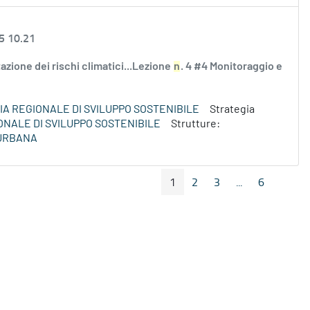
5 10.21
utazione dei rischi climatici...Lezione
n
. 4 #4 Monitoraggio e
A REGIONALE DI SVILUPPO SOSTENIBILE
Strategia
ONALE DI SVILUPPO SOSTENIBILE
Strutture:
 URBANA
1
2
3
...
6
Pagina Precedente
Pagin
Pagina
Pagina
Pagina
Pagine interme
Pagina