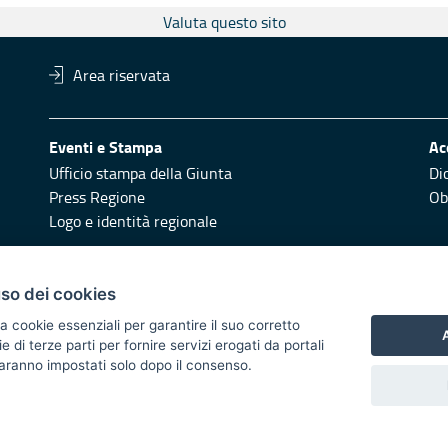
Valuta questo sito
Area riservata
Eventi e Stampa
Ac
Ufficio stampa della Giunta
Di
Press Regione
Obi
Logo e identità regionale
Redazione
Pr
uso dei cookies
Responsabili di pubblicazione
Vai
a cookie essenziali per garantire il suo corretto
A
di terze parti per fornire servizi erogati da portali
 2014/2020 - Asse XI
 saranno impostati solo dopo il consenso.
i di notifica
Feed RSS
Servizi Intranet