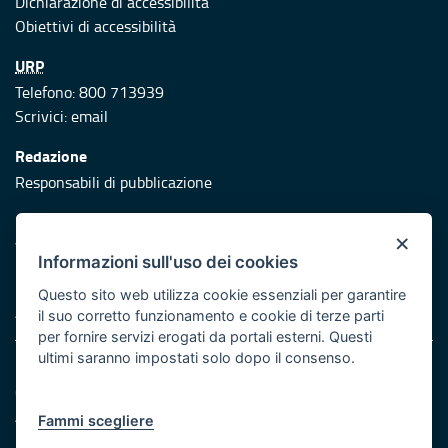
Dichiarazione di accessibilità
Obiettivi di accessibilità
URP
Telefono: 800 713939
Scrivici:
email
Redazione
Responsabili di pubblicazione
Protezione civile
×
Vai al sito di Protezione Civile Puglia
Informazioni sull'uso dei cookies
Iniziativa finanziata con risorse del POR Puglia 2014/2020 -
Questo sito web utilizza cookie essenziali per garantire
Asse XI
il suo corretto funzionamento e cookie di terze parti
per fornire servizi erogati da portali esterni. Questi
ultimi saranno impostati solo dopo il consenso.
Note legali
Cookie e privacy
Atti di notifica
Fammi scegliere
Feed RSS