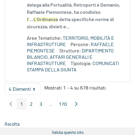
delega alla Portualità, Retroporti e Demanio,
Raffaele Piemontese, ha condiviso
l’
...
L’Ordinanza
detta specifiche norme di
sicurezza, divieti e...
Aree Tematiche:
TERRITORIO, MOBILITÀ E
INFRASTRUTTURE
Persone:
RAFFAELE
PIEMONTESE
Strutture:
DIPARTIMENTO
BILANCIO, AFFARI GENERALI E
INFRASTRUTTURE
Tipologia:
COMUNICATI
STAMPA DELLA GIUNTA
Mostrati 1 - 4 su 678 risultati.
4 Elementi
Per pagina
1
2
3
...
170
Pagina Precedente
Pagina Seguente
Pagina
Pagina
Pagina
Pagine intermedie
Pagina
Ascolta
Valuta questo sito