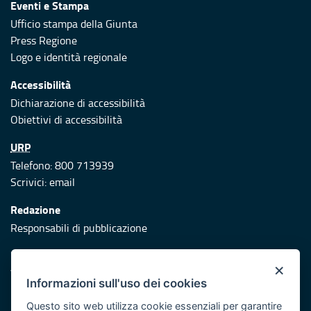
Eventi e Stampa
Ufficio stampa della Giunta
Press Regione
Logo e identità regionale
Accessibilità
Dichiarazione di accessibilità
Obiettivi di accessibilità
URP
Telefono: 800 713939
Scrivici:
email
Redazione
Responsabili di pubblicazione
Protezione civile
×
Vai al sito di Protezione Civile Puglia
Informazioni sull'uso dei cookies
Iniziativa finanziata con risorse del POR Puglia 2014/2020 -
Questo sito web utilizza cookie essenziali per garantire