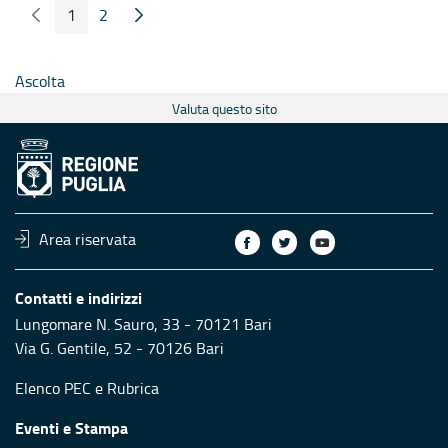
1
2
Pagina Precedente
Pagina Seguente
Pagina
Pagina
Ascolta
Valuta questo sito
Area riservata
Contatti e indirizzi
Lungomare N. Sauro, 33 - 70121 Bari
Via G. Gentile, 52 - 70126 Bari
Elenco PEC
e
Rubrica
Eventi e Stampa