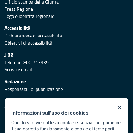
Ufficio stampa della Giunta
Press Regione
Logo e identità regionale
Accessibilità
Dichiarazione di accessibilità
Obiettivi di accessibilità
URP
Telefono: 800 713939
Scrivici:
email
Redazione
Responsabili di pubblicazione
Protezione civile
×
Vai al sito di Protezione Civile Puglia
Informazioni sull'uso dei cookies
Iniziativa finanziata con risorse del POR Puglia 2014/2020 -
Questo sito web utilizza cookie essenziali per garantire
Asse XI
il suo corretto funzionamento e cookie di terze parti