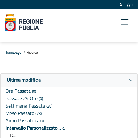
A
A
Ricerca
Homepage
Ricerca
Ultima modifica
Ora Passata
(0)
Passate 24 Ore
(0)
Settimana Passata
(28)
Mese Passato
(78)
Anno Passato
(790)
Intervallo Personalizzato…
(5)
Da