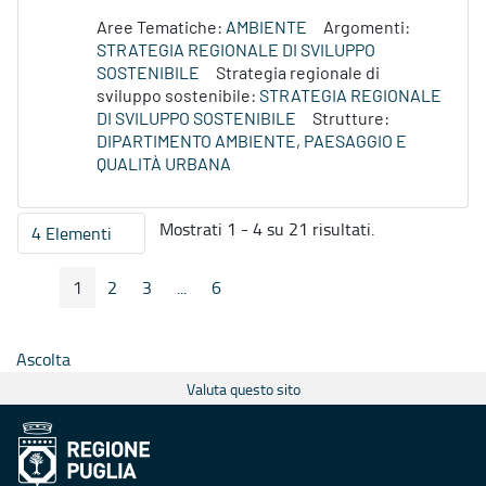
Aree Tematiche:
AMBIENTE
Argomenti:
STRATEGIA REGIONALE DI SVILUPPO
SOSTENIBILE
Strategia regionale di
sviluppo sostenibile:
STRATEGIA REGIONALE
DI SVILUPPO SOSTENIBILE
Strutture:
DIPARTIMENTO AMBIENTE, PAESAGGIO E
QUALITÀ URBANA
Mostrati 1 - 4 su 21 risultati.
4 Elementi
Per pagina
1
2
3
...
6
Pagina Precedente
Pagina Seguente
Pagina
Pagina
Pagina
Pagine intermedie
Pagina
Ascolta
Valuta questo sito