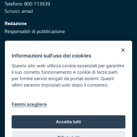
Telefono: 800 713939
Scrivici:
email
Redazione
Responsabili di pubblicazione
Protezione civile
×
Vai al sito di Protezione Civile Puglia
Informazioni sull'uso dei cookies
Iniziativa finanziata con risorse del POR Puglia 2014/2020 -
Questo sito web utilizza cookie essenziali per garantire
Asse XI
il suo corretto funzionamento e cookie di terze parti
per fornire servizi erogati da portali esterni. Questi
ultimi saranno impostati solo dopo il consenso.
Note legali
Cookie e privacy
Atti di notifica
Fammi scegliere
Feed RSS
Servizi Intranet
Accetta tutti