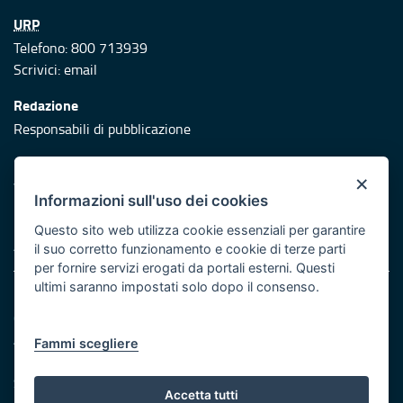
URP
Telefono: 800 713939
Scrivici:
email
Redazione
Responsabili di pubblicazione
Protezione civile
×
Vai al sito di Protezione Civile Puglia
Informazioni sull'uso dei cookies
Iniziativa finanziata con risorse del POR Puglia 2014/2020 -
Questo sito web utilizza cookie essenziali per garantire
Asse XI
il suo corretto funzionamento e cookie di terze parti
per fornire servizi erogati da portali esterni. Questi
ultimi saranno impostati solo dopo il consenso.
Note legali
Cookie e privacy
Atti di notifica
Fammi scegliere
Feed RSS
Servizi Intranet
Accetta tutti