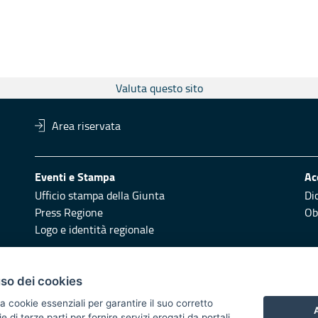
Valuta questo sito
Area riservata
Eventi e Stampa
Ac
Ufficio stampa della Giunta
Di
Press Regione
Obi
Logo e identità regionale
Redazione
Pr
uso dei cookies
Responsabili di pubblicazione
Vai
a cookie essenziali per garantire il suo corretto
A
di terze parti per fornire servizi erogati da portali