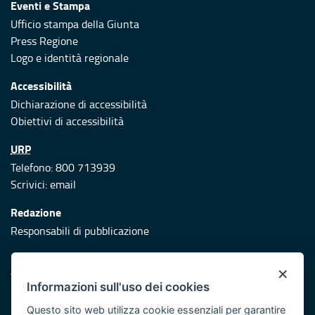
Eventi e Stampa
Ufficio stampa della Giunta
Press Regione
Logo e identità regionale
Accessibilità
Dichiarazione di accessibilità
Obiettivi di accessibilità
URP
Telefono: 800 713939
Scrivici:
email
Redazione
Responsabili di pubblicazione
Protezione civile
×
Vai al sito di Protezione Civile Puglia
Informazioni sull'uso dei cookies
Iniziativa finanziata con risorse del POR Puglia 2014/2020 -
Questo sito web utilizza cookie essenziali per garantire