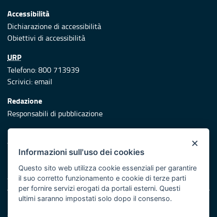
Accessibilità
Dichiarazione di accessibilità
Obiettivi di accessibilità
URP
Telefono: 800 713939
Scrivici:
email
Redazione
Responsabili di pubblicazione
Protezione civile
×
Vai al sito di Protezione Civile Puglia
Informazioni sull'uso dei cookies
Iniziativa finanziata con risorse del POR Puglia 2014/2020 -
Questo sito web utilizza cookie essenziali per garantire
Asse XI
il suo corretto funzionamento e cookie di terze parti
per fornire servizi erogati da portali esterni. Questi
ultimi saranno impostati solo dopo il consenso.
Note legali
Cookie e privacy