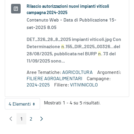
Rilascio autorizzazioni nuovi impianti viticoli
campagna 2024-2025
Contenuto Web -
Data di Pubblicazione 15-
set-2025 8.05
DET_326_28_8_2025 impianti viticoli.jpg Con
Determinazione
n
.155_DIR_2025_00326...del
28/08/2025, pubblicata nel BURP
n
. 73 del
11/09/2025 sono...
Aree Tematiche:
AGRICOLTURA
Argomenti:
FILIERE AGROALIMENTARI
Campagne:
2024-2025
Filiere:
VITIVINICOLO
Mostrati 1 - 4 su 5 risultati.
4 Elementi
Per pagina
1
2
Pagina Precedente
Pagina Seguente
Pagina
Pagina