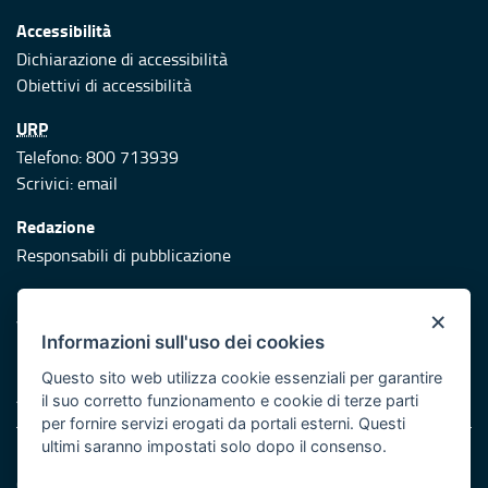
Accessibilità
Dichiarazione di accessibilità
Obiettivi di accessibilità
URP
Telefono: 800 713939
Scrivici:
email
Redazione
Responsabili di pubblicazione
Protezione civile
×
Vai al sito di Protezione Civile Puglia
Informazioni sull'uso dei cookies
Iniziativa finanziata con risorse del POR Puglia 2014/2020 -
Questo sito web utilizza cookie essenziali per garantire
Asse XI
il suo corretto funzionamento e cookie di terze parti
per fornire servizi erogati da portali esterni. Questi
ultimi saranno impostati solo dopo il consenso.
Note legali
Cookie e privacy