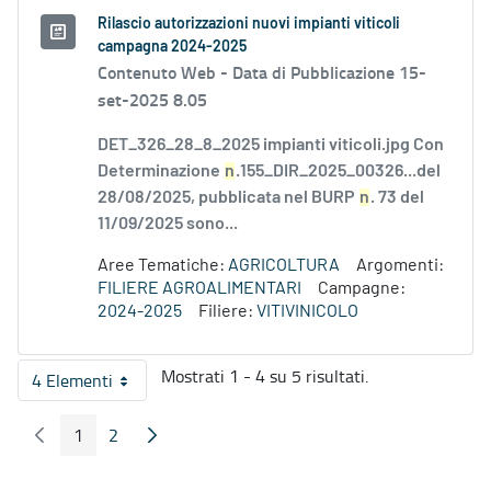
Rilascio autorizzazioni nuovi impianti viticoli
campagna 2024-2025
Contenuto Web -
Data di Pubblicazione 15-
set-2025 8.05
DET_326_28_8_2025 impianti viticoli.jpg Con
Determinazione
n
.155_DIR_2025_00326...del
28/08/2025, pubblicata nel BURP
n
. 73 del
11/09/2025 sono...
Aree Tematiche:
AGRICOLTURA
Argomenti:
FILIERE AGROALIMENTARI
Campagne:
2024-2025
Filiere:
VITIVINICOLO
Mostrati 1 - 4 su 5 risultati.
4 Elementi
Per pagina
1
2
Pagina Precedente
Pagina Seguente
Pagina
Pagina