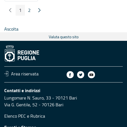
1
2
Pagina Precedente
Pagina Seguente
Pagina
Pagina
Ascolta
Valuta questo sito
Area riservata
Contatti e indirizzi
Lungomare N. Sauro, 33 - 70121 Bari
Via G. Gentile, 52 - 70126 Bari
Elenco PEC
e
Rubrica