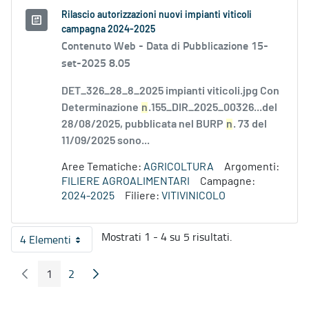
Rilascio autorizzazioni nuovi impianti viticoli
campagna 2024-2025
Contenuto Web -
Data di Pubblicazione 15-
set-2025 8.05
DET_326_28_8_2025 impianti viticoli.jpg Con
Determinazione
n
.155_DIR_2025_00326...del
28/08/2025, pubblicata nel BURP
n
. 73 del
11/09/2025 sono...
Aree Tematiche:
AGRICOLTURA
Argomenti:
FILIERE AGROALIMENTARI
Campagne:
2024-2025
Filiere:
VITIVINICOLO
Mostrati 1 - 4 su 5 risultati.
4 Elementi
Per pagina
1
2
Pagina Precedente
Pagina Seguente
Pagina
Pagina