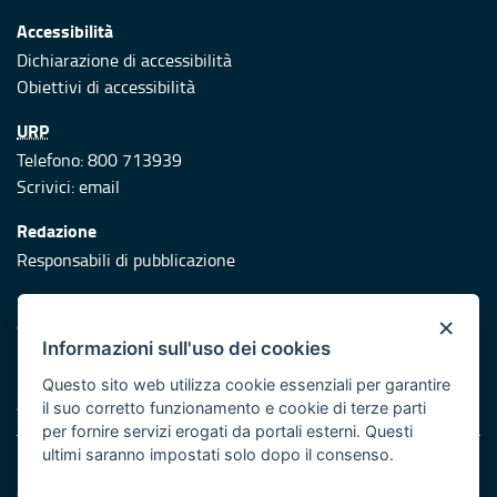
Accessibilità
Dichiarazione di accessibilità
Obiettivi di accessibilità
URP
Telefono: 800 713939
Scrivici:
email
Redazione
Responsabili di pubblicazione
Protezione civile
×
Vai al sito di Protezione Civile Puglia
Informazioni sull'uso dei cookies
Iniziativa finanziata con risorse del POR Puglia 2014/2020 -
Questo sito web utilizza cookie essenziali per garantire
Asse XI
il suo corretto funzionamento e cookie di terze parti
per fornire servizi erogati da portali esterni. Questi
ultimi saranno impostati solo dopo il consenso.
Note legali
Cookie e privacy