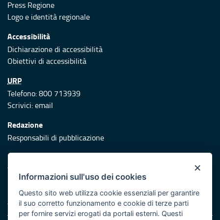
Press Regione
Logo e identità regionale
Accessibilità
Dichiarazione di accessibilità
Obiettivi di accessibilità
URP
Telefono: 800 713939
Scrivici:
email
Redazione
Responsabili di pubblicazione
Protezione civile
×
Vai al sito di Protezione Civile Puglia
Informazioni sull'uso dei cookies
Iniziativa finanziata con risorse del POR Puglia 2014/2020 -
Questo sito web utilizza cookie essenziali per garantire
Asse XI
il suo corretto funzionamento e cookie di terze parti
per fornire servizi erogati da portali esterni. Questi