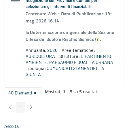
ricognizione con Province e Comuni per
selezionare gli interventi finanziabili
Contenuto Web -
Data di Pubblicazione 19-
mag-2026 16.14
la Determinazione dirigenziale della Sezione
Difesa del Suolo e Rischio Sismico (
n
.
Annualità:
2026
Aree Tematiche:
AGRICOLTURA
Strutture:
DIPARTIMENTO
AMBIENTE, PAESAGGIO E QUALITÀ URBANA
Tipologia:
COMUNICATI STAMPA DELLA
GIUNTA
Mostrati 1 - 5 su 5 risultati.
40 Elementi
Per pagina
1
Pagina Precedente
Pagina Seguente
Pagina
Ascolta