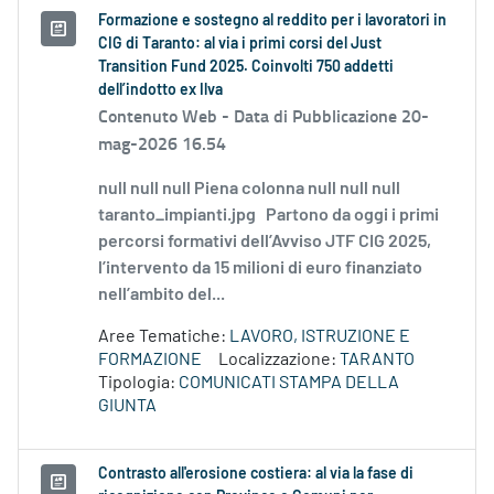
Formazione e sostegno al reddito per i lavoratori in
CIG di Taranto: al via i primi corsi del Just
Transition Fund 2025. Coinvolti 750 addetti
dell’indotto ex Ilva
Contenuto Web -
Data di Pubblicazione 20-
mag-2026 16.54
null null null Piena colonna null null null
taranto_impianti.jpg Partono da oggi i primi
percorsi formativi dell’Avviso JTF CIG 2025,
l’intervento da 15 milioni di euro finanziato
nell’ambito del...
Aree Tematiche:
LAVORO, ISTRUZIONE E
FORMAZIONE
Localizzazione:
TARANTO
Tipologia:
COMUNICATI STAMPA DELLA
GIUNTA
Contrasto all'erosione costiera: al via la fase di