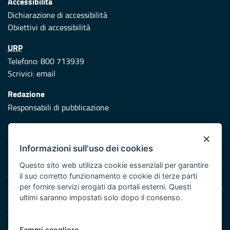
Accessibilità
Dichiarazione di accessibilità
Obiettivi di accessibilità
URP
Telefono: 800 713939
Scrivici:
email
Redazione
Responsabili di pubblicazione
Protezione civile
×
Vai al sito di Protezione Civile Puglia
Informazioni sull'uso dei cookies
Iniziativa finanziata con risorse del POR Puglia 2014/2020 -
Questo sito web utilizza cookie essenziali per garantire
Asse XI
il suo corretto funzionamento e cookie di terze parti
per fornire servizi erogati da portali esterni. Questi
ultimi saranno impostati solo dopo il consenso.
Note legali
Cookie e privacy
Atti di notifica
Fammi scegliere