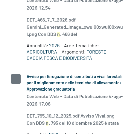
Contenuto Web -
Data di Pubblicazione 4-ago-
2026 12.54
DET_466_7_7_2026.pdf
Gemini_Generated_Image_xwul00xwul00xwu
l.png Con DDS
n
. 466 del
Annualità:
2026
Aree Tematiche:
AGRICOLTURA
Argomenti:
FORESTE
CACCIA PESCA E BIODIVERSITÀ
Avviso per l'erogazione di contributi a vivai forestali
per il miglioramento delle tecniche di allevamento:
Approvazione graduatoria
Contenuto Web -
Data di Pubblicazione 4-ago-
2026 17.06
DET_795_10_12_2025.pdf Avviso Vivai.png
Con DDS
n
. 795 del 10 dicembre 2025 è stata