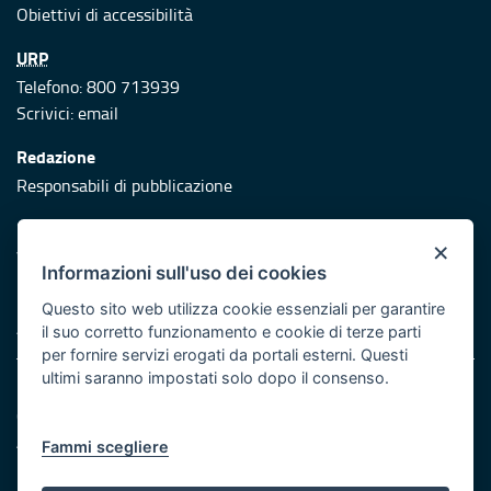
Obiettivi di accessibilità
URP
Telefono: 800 713939
Scrivici:
email
Redazione
Responsabili di pubblicazione
Protezione civile
×
Vai al sito di Protezione Civile Puglia
Informazioni sull'uso dei cookies
Iniziativa finanziata con risorse del POR Puglia 2014/2020 -
Questo sito web utilizza cookie essenziali per garantire
Asse XI
il suo corretto funzionamento e cookie di terze parti
per fornire servizi erogati da portali esterni. Questi
ultimi saranno impostati solo dopo il consenso.
Note legali
Cookie e privacy
Atti di notifica
Fammi scegliere
Feed RSS