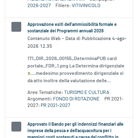
2026-2027
Filiere:
VITIVINICOLO
Approvazione esiti dell’ammissibilità formale e
sostanziale dei Programmi annuali 2026
Contenuto Web -
Data di Pubblicazione 4-ago-
2026 12.35
171_DIR_2026_00155_DeterminaPUB card
portale_FDR_1.png La Determina dirigenziale
n
....medesimo provvedimento dirigenziale si
dà atto inoltre della valutazione delle...
Aree Tematiche:
TURISMO E CULTURA
Argomenti:
FONDO DI ROTAZIONE
PR 2021-
2027:
PR 2021-2027
Approvato il Bando per gli indennizzi finanziari alle
imprese della pesca e dell'acquacoltura per i
maggiori costi sostenuti a causa del conflitto in