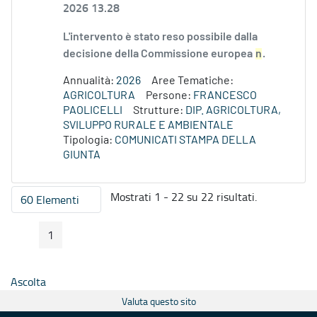
2026 13.28
L'intervento è stato reso possibile dalla
decisione della Commissione europea
n
.
Annualità:
2026
Aree Tematiche:
AGRICOLTURA
Persone:
FRANCESCO
PAOLICELLI
Strutture:
DIP. AGRICOLTURA,
SVILUPPO RURALE E AMBIENTALE
Tipologia:
COMUNICATI STAMPA DELLA
GIUNTA
Mostrati 1 - 22 su 22 risultati.
60 Elementi
Per pagina
1
Pagina Precedente
Pagina Seguente
Pagina
Ascolta
Valuta questo sito