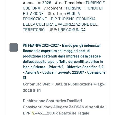
Annualità:
2026
Aree Tematiche:
TURISMO E
CULTURA
Argomenti:
TURISMO
FONDO DI
ROTAZIONE
Strutture:
PUGLIA
PROMOZIONE
DIP. TURISMO, ECONOMIA
DELLA CULTURA E VALORIZZAZIONE DEL
TERRITORIO
URP:
URP COMUNICA
PN FEAMPA 2021-2027 – Bando per gli indennizzi
finanziari a copertura dei maggiori costi di
produzione sostenuti dalle imprese della pesca e
dell'acquacoltura per effetto del conflitto bellico in
Medio Oriente – Priorità 2 – Obiettivo Specifico 2.2
– Azione 5 – Codice Intervento 222507 – Operazione
31
Contenuto Web -
Data di Pubblicazione 4-ago-
2026 8.51
Dichirazione Sostitutiva Familiari
Conviventi.docx Allegato 3a DSAN ai sendi del
DPR
n
.445..._2001 da parte del legale