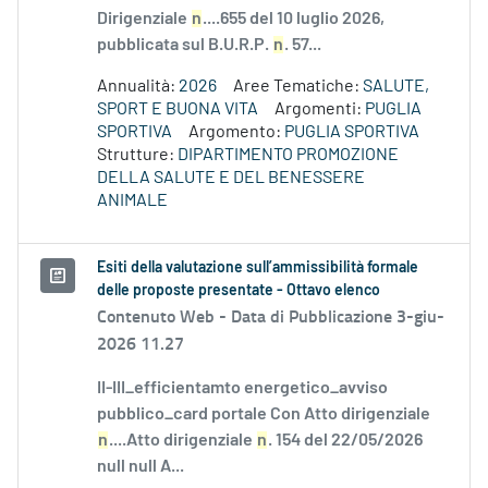
Dirigenziale
n
....655 del 10 luglio 2026,
pubblicata sul B.U.R.P.
n
. 57...
Annualità:
2026
Aree Tematiche:
SALUTE,
SPORT E BUONA VITA
Argomenti:
PUGLIA
SPORTIVA
Argomento:
PUGLIA SPORTIVA
Strutture:
DIPARTIMENTO PROMOZIONE
DELLA SALUTE E DEL BENESSERE
ANIMALE
Esiti della valutazione sull’ammissibilità formale
delle proposte presentate - Ottavo elenco
Contenuto Web -
Data di Pubblicazione 3-giu-
2026 11.27
II-III_efficientamto energetico_avviso
pubblico_card portale Con Atto dirigenziale
n
....Atto dirigenziale
n
. 154 del 22/05/2026
null null A...