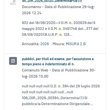
181_DIR_2026_00120_DeterminaPUB (1)
Documento -
Data di Pubblicazione 29-lug-
2026 12.24
932 del 18/06/2020;• il D.M.
n
. 203829 del 6
maggio 2022 e il D.M.
n
. 0451748 del...377 del
08/09/2020 (B.U.R.P.
n
. 128...
Annualità:
2026
Misura:
MISURA 2.B
pubblici, per titoli ed esame, per l’assunzione a
tempo pieno e indeterminato di
n
.
Contenuto Web -
Data di Pubblicazione 30-
lug-2026 15.00
null null null null D.D.
n
. 364 del 28 luglio 2026
null null null null null null...null
106_DIR_2026_00364_Determina (1) Si
pubblica la Determinazione Dirigenziale...