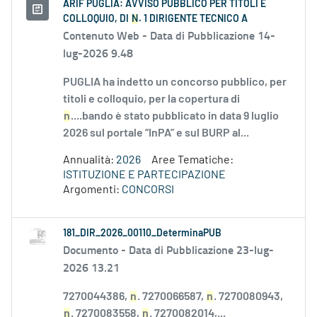
ARIF PUGLIA: AVVISO PUBBLICO PER TITOLI E
COLLOQUIO, DI
N
. 1 DIRIGENTE TECNICO A
Contenuto Web -
Data di Pubblicazione 14-
lug-2026 9.48
PUGLIA ha indetto un concorso pubblico, per
titoli e colloquio, per la copertura di
n
....bando è stato pubblicato in data 9 luglio
2026 sul portale “InPA” e sul BURP al...
Annualità:
2026
Aree Tematiche:
ISTITUZIONE E PARTECIPAZIONE
Argomenti:
CONCORSI
181_DIR_2026_00110_DeterminaPUB
Documento -
Data di Pubblicazione 23-lug-
2026 13.21
7270044386,
n
. 7270066587,
n
. 7270080943,
n
. 7270083558,
n
. 7270082014,...