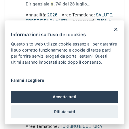
Dirigenziale
n
. 741 del 28 luglio...
Annualità:
2026
Aree Tematiche:
SALUTE,
SPORT E BUONA VITA
Argomenti:
PUGLIA
×
SPORTIVA
Argomento:
PUGLIA SPORTIVA
Strutture:
DIPARTIMENTO PROMOZIONE
Informazioni sull'uso dei cookies
DELLA SALUTE E DEL BENESSERE
Questo sito web utilizza cookie essenziali per garantire
ANIMALE
il suo corretto funzionamento e cookie di terze parti
per fornire servizi erogati da portali esterni. Questi
ultimi saranno impostati solo dopo il consenso.
Approvazione esiti dell’ammissibilità formale e
sostanziale dei Programmi annuali 2026
Contenuto Web -
Data di Pubblicazione 4-ago-
Fammi scegliere
2026 12.35
171_DIR_2026_00155_DeterminaPUB card
Accetta tutti
portale_FDR_1.png La Determina dirigenziale
n
....medesimo provvedimento dirigenziale si
Rifiuta tutti
dà atto inoltre della valutazione delle...
Aree Tematiche:
TURISMO E CULTURA