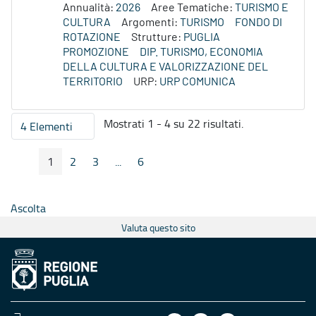
Annualità:
2026
Aree Tematiche:
TURISMO E
CULTURA
Argomenti:
TURISMO
FONDO DI
ROTAZIONE
Strutture:
PUGLIA
PROMOZIONE
DIP. TURISMO, ECONOMIA
DELLA CULTURA E VALORIZZAZIONE DEL
TERRITORIO
URP:
URP COMUNICA
Mostrati 1 - 4 su 22 risultati.
4 Elementi
Per pagina
1
2
3
...
6
Pagina Precedente
Pagina Seguente
Pagina
Pagina
Pagina
Pagine intermedie
Pagina
Ascolta
Valuta questo sito