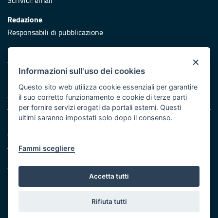
Scrivici:
email
Redazione
Responsabili di pubblicazione
Protezione civile
×
Vai al sito di Protezione Civile Puglia
Informazioni sull'uso dei cookies
Iniziativa finanziata con risorse del POR Puglia 2014/2020 -
Questo sito web utilizza cookie essenziali per garantire
Asse XI
il suo corretto funzionamento e cookie di terze parti
per fornire servizi erogati da portali esterni. Questi
ultimi saranno impostati solo dopo il consenso.
Note legali
Cookie e privacy
Atti di notifica
Fammi scegliere
Feed RSS
Servizi Intranet
Accetta tutti
Rifiuta tutti
© Regione Puglia