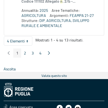
Codice 111102 Allegato
n
. 2/b -...
Annualità:
2025
Aree Tematiche:
AGRICOLTURA
Argomenti:
FEAMPA 21-27
Strutture:
DIP. AGRICOLTURA, SVILUPPO
RURALE E AMBIENTALE
Mostrati 1 - 4 su 13 risultati.
4 Elementi
Per pagina
1
2
3
4
Pagina Precedente
Pagina Seguente
Pagina
Pagina
Pagina
Pagina
Ascolta
Valuta questo sito
Area riservata