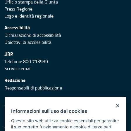
Ufficio stampa della Giunta
Press Regione
Logo e identità regionale
Accessibilità
Dichiarazione di accessibilità
Obiettivi di accessibilità
URP
Telefono: 800 713939
Scrivici:
email
Redazione
Responsabili di pubblicazione
Protezione civile
×
Vai al sito di Protezione Civile Puglia
Informazioni sull'uso dei cookies
Iniziativa finanziata con risorse del POR Puglia 2014/2020 -
Questo sito web utilizza cookie essenziali per garantire
Asse XI
il suo corretto funzionamento e cookie di terze parti