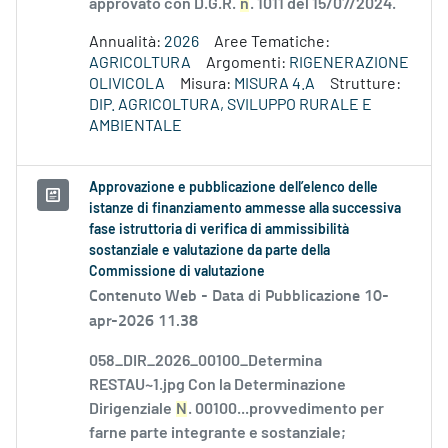
approvato con D.G.R.
n
. 1011 del 15/07/2024.
Annualità:
2026
Aree Tematiche:
AGRICOLTURA
Argomenti:
RIGENERAZIONE
OLIVICOLA
Misura:
MISURA 4.A
Strutture:
DIP. AGRICOLTURA, SVILUPPO RURALE E
AMBIENTALE
Approvazione e pubblicazione dell’elenco delle
istanze di finanziamento ammesse alla successiva
fase istruttoria di verifica di ammissibilità
sostanziale e valutazione da parte della
Commissione di valutazione
Contenuto Web -
Data di Pubblicazione 10-
apr-2026 11.38
058_DIR_2026_00100_Determina
RESTAU~1.jpg Con la Determinazione
Dirigenziale
N
. 00100...provvedimento per
farne parte integrante e sostanziale;