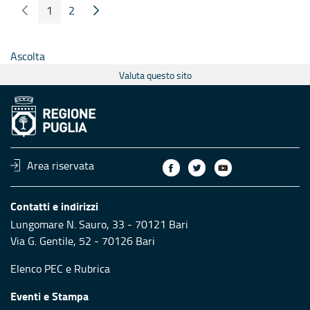
1
2
Pagina Precedente
Pagina Seguente
Pagina
Pagina
Ascolta
Valuta questo sito
Area riservata
Contatti e indirizzi
Lungomare N. Sauro, 33 - 70121 Bari
Via G. Gentile, 52 - 70126 Bari
Elenco PEC
e
Rubrica
Eventi e Stampa