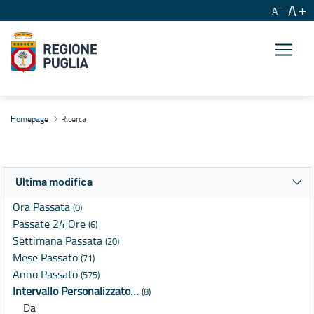
A
A
Ricerca
Homepage
Ricerca
Ultima modifica
Ora Passata
(0)
Passate 24 Ore
(6)
Settimana Passata
(20)
Mese Passato
(71)
Anno Passato
(575)
Intervallo Personalizzato…
(8)
Da