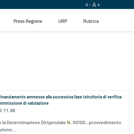
A
A
Press Regione
URP
Rubrica
finanziamento ammesse alla successiva fase istruttoria di verifica
 Commissione di valutazione
6 11.38
la Determinazione Dirigenziale
N
. 00100...provvedimento
zione...