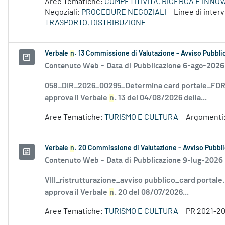
Aree Tematiche:
COMPETITIVITÀ, RICERCA E INNO
Negoziali:
PROCEDURE NEGOZIALI
Linee di inte
TRASPORTO, DISTRIBUZIONE
Verbale
n
. 13 Commissione di Valutazione - Avviso Pubblic
Contenuto Web -
Data di Pubblicazione 6-ago-2026
058_DIR_2026_00295_Determina card portale_FDR_
approva il Verbale
n
. 13 del 04/08/2026 della...
Aree Tematiche:
TURISMO E CULTURA
Argomenti
Verbale
n
. 20 Commissione di Valutazione - Avviso Pubbli
Contenuto Web -
Data di Pubblicazione 9-lug-2026
VIII_ristrutturazione_avviso pubblico_card portale
approva il Verbale
n
. 20 del 08/07/2026...
Aree Tematiche:
TURISMO E CULTURA
PR 2021-2