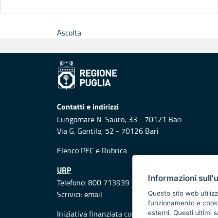
Ascolta
Contatti e indirizzi
Lungomare N. Sauro, 33 - 70121 Bari
Via G. Gentile, 52 - 70126 Bari
Elenco PEC
e
Rubrica
URP
Informazioni sull'
Telefono: 800 713939
Scrivici:
email
Questo sito web utilizz
funzionamento e cookie 
Iniziativa finanziata con risorse del POR Puglia
esterni. Questi ultimi