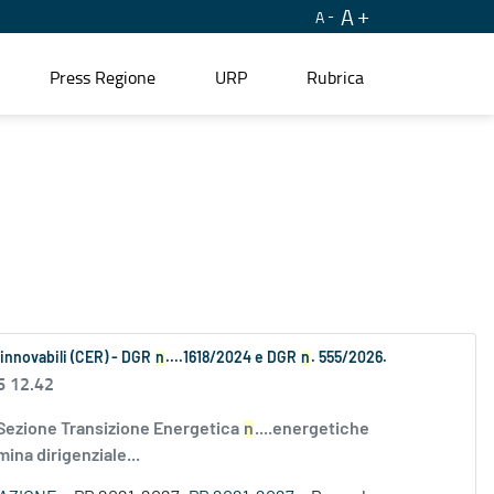
A
A
Press Regione
URP
Rubrica
Rinnovabili (CER) - DGR
n
....1618/2024 e DGR
n
. 555/2026.
6 12.42
 Sezione Transizione Energetica
n
....energetiche
ina dirigenziale...