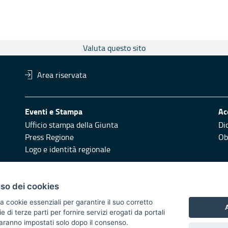
Valuta questo sito
Area riservata
Eventi e Stampa
Ac
Ufficio stampa della Giunta
Di
Press Regione
Obi
Logo e identità regionale
Redazione
Pr
uso dei cookies
Responsabili di pubblicazione
Vai
a cookie essenziali per garantire il suo corretto
A
di terze parti per fornire servizi erogati da portali
 2014/2020 - Asse XI
 saranno impostati solo dopo il consenso.