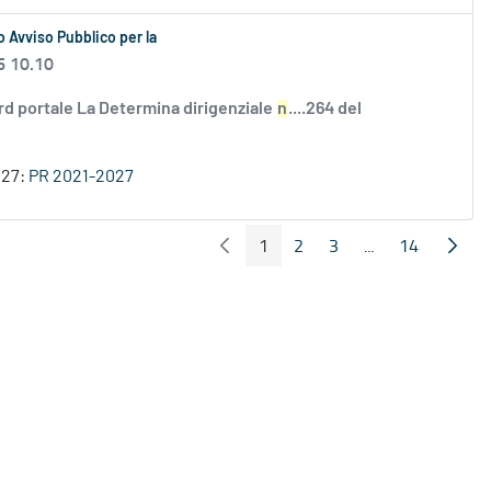
 Avviso Pubblico per la
6 10.10
rd portale La Determina dirigenziale
n
....264 del
027:
PR 2021-2027
1
2
3
...
14
Pagina Precedente
Pagin
Pagina
Pagina
Pagina
Pagine intermed
Pagina