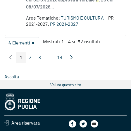
del 09/07/2026 approva il Verbale
n
. 20 del
08/07/2026...
Aree Tematiche:
TURISMO E CULTURA
PR
2021-2027:
PR 2021-2027
Mostrati 1 - 4 su 52 risultati.
4 Elementi
Per pagina
1
2
3
...
13
Pagina Precedente
Pagina Seguente
Pagina
Pagina
Pagina
Pagine intermedie
Pagina
Ascolta
Valuta questo sito
Area riservata