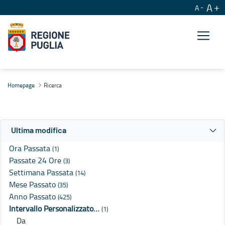
A
A
Ricerca
Homepage
Ricerca
Ultima modifica
Ora Passata
(1)
Passate 24 Ore
(3)
Settimana Passata
(14)
Mese Passato
(35)
Anno Passato
(425)
Intervallo Personalizzato…
(1)
Da