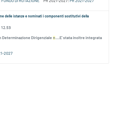
:
FONDO DI ROTAZIONE
PR 2021-2027:
PR 2021-2027
ne delle istanze e nominati i componenti sostitutivi della
 12.53
n Determinazione Dirigenziale
n
....E' stata inoltre integrata
21-2027