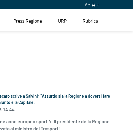
A
A
Press Regione
URP
Rubrica
aro scrive a Salvini: ”Assurdo sia la Regione a doversi fare
ranto e la Capitale.
6 14.44
zione anno europeo sport 4 Il presidente della Regione
ata al ministro dei Trasporti...