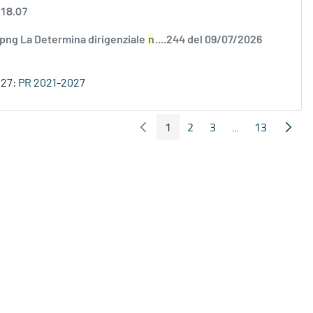
 18.07
.png La Determina dirigenziale
n
....244 del 09/07/2026
027:
PR 2021-2027
1
2
3
...
13
Pagina Precedente
Pagin
Pagina
Pagina
Pagina
Pagine intermed
Pagina