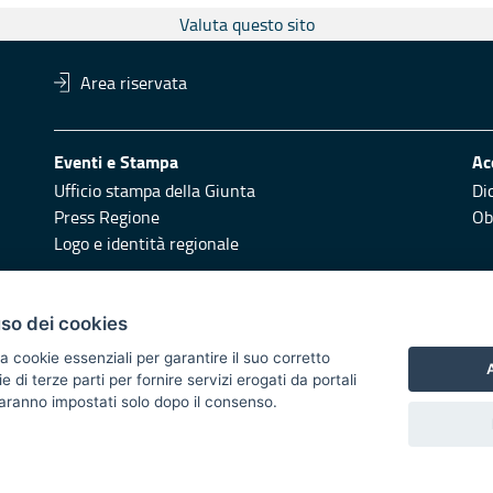
Valuta questo sito
Area riservata
Eventi e Stampa
Ac
Ufficio stampa della Giunta
Di
Press Regione
Obi
Logo e identità regionale
Redazione
Pr
uso dei cookies
Responsabili di pubblicazione
Vai
a cookie essenziali per garantire il suo corretto
A
di terze parti per fornire servizi erogati da portali
 2014/2020 - Asse XI
 saranno impostati solo dopo il consenso.
i di notifica
Feed RSS
Servizi Intranet