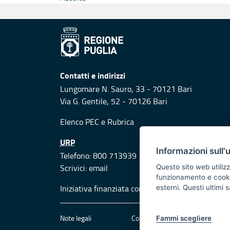
Contatti e indirizzi
Lungomare N. Sauro, 33 - 70121 Bari
Via G. Gentile, 52 - 70126 Bari
Elenco PEC
e
Rubrica
URP
Informazioni sull'
Telefono: 800 713939
Scrivici:
email
Questo sito web utilizz
funzionamento e cookie 
Iniziativa finanziata con risorse del POR Puglia
esterni. Questi ultimi
Note legali
Cookie e privacy
Att
Fammi scegliere