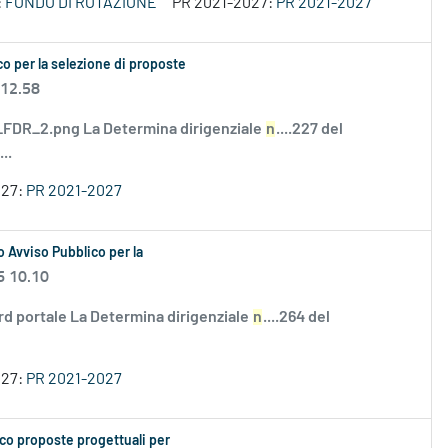
:
FONDO DI ROTAZIONE
PR 2021-2027:
PR 2021-2027
o per la selezione di proposte
 12.58
DR_2.png La Determina dirigenziale
n
....227 del
..
027:
PR 2021-2027
 Avviso Pubblico per la
6 10.10
rd portale La Determina dirigenziale
n
....264 del
027:
PR 2021-2027
co proposte progettuali per