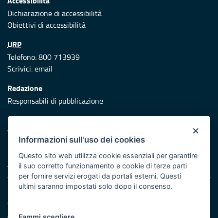
Accessibilità
Dichiarazione di accessibilità
Obiettivi di accessibilità
URP
Telefono: 800 713939
Scrivici:
email
Redazione
Responsabili di pubblicazione
Protezione civile
×
Vai al sito di Protezione Civile Puglia
Informazioni sull'uso dei cookies
Iniziativa finanziata con risorse del POR Puglia 2014/2020 -
Questo sito web utilizza cookie essenziali per garantire
Asse XI
il suo corretto funzionamento e cookie di terze parti
per fornire servizi erogati da portali esterni. Questi
ultimi saranno impostati solo dopo il consenso.
Note legali
Cookie e privacy
Atti di notifica
Fammi scegliere