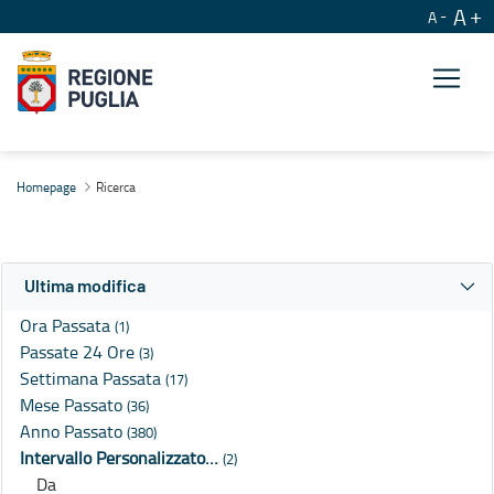
A
A
Ricerca
Homepage
Ricerca
Ultima modifica
Ora Passata
(1)
Passate 24 Ore
(3)
Settimana Passata
(17)
Mese Passato
(36)
Anno Passato
(380)
Intervallo Personalizzato…
(2)
Da