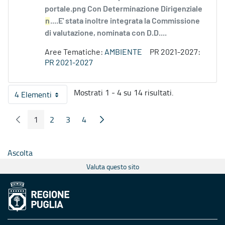
portale.png Con Determinazione Dirigenziale
n
....E' stata inoltre integrata la Commissione
di valutazione, nominata con D.D....
Aree Tematiche:
AMBIENTE
PR 2021-2027:
PR 2021-2027
Mostrati 1 - 4 su 14 risultati.
4 Elementi
Per pagina
1
2
3
4
Pagina Precedente
Pagina Seguente
Pagina
Pagina
Pagina
Pagina
Ascolta
Valuta questo sito