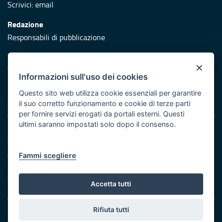
Scrivici:
email
Redazione
Responsabili di pubblicazione
Protezione civile
×
Vai al sito di Protezione Civile Puglia
Informazioni sull'uso dei cookies
Iniziativa finanziata con risorse del POR Puglia 2014/2020 -
Questo sito web utilizza cookie essenziali per garantire
Asse XI
il suo corretto funzionamento e cookie di terze parti
per fornire servizi erogati da portali esterni. Questi
ultimi saranno impostati solo dopo il consenso.
Note legali
Cookie e privacy
Atti di notifica
Fammi scegliere
Feed RSS
Servizi Intranet
Accetta tutti
Rifiuta tutti
© Regione Puglia