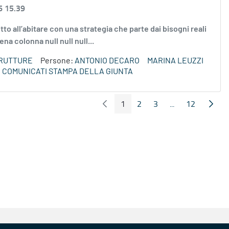
6 15.39
tto all’abitare con una strategia che parte dai bisogni reali
ena colonna null null null...
TRUTTURE
Persone:
ANTONIO DECARO
MARINA LEUZZI
COMUNICATI STAMPA DELLA GIUNTA
1
2
3
...
12
Pagina Precedente
Pagin
Pagina
Pagina
Pagina
Pagine intermed
Pagina