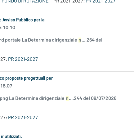
:
FONDO DI ROTAZIONE
PR 2021-2027:
PR 2021-2027
 Avviso Pubblico per la
6 10.10
rd portale La Determina dirigenziale
n
....264 del
027:
PR 2021-2027
co proposte progettuali per
 18.07
.png La Determina dirigenziale
n
....244 del 09/07/2026
027:
PR 2021-2027
inutilizzati.