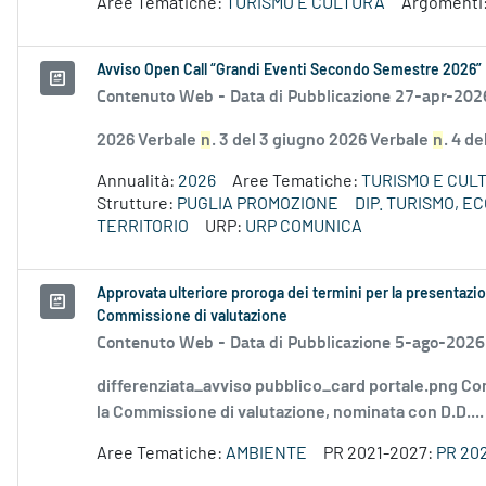
Aree Tematiche:
TURISMO E CULTURA
Argomenti
Avviso Open Call “Grandi Eventi Secondo Semestre 2026”
Contenuto Web -
Data di Pubblicazione 27-apr-202
2026 Verbale
n
. 3 del 3 giugno 2026 Verbale
n
. 4 d
Annualità:
2026
Aree Tematiche:
TURISMO E CUL
Strutture:
PUGLIA PROMOZIONE
DIP. TURISMO, 
TERRITORIO
URP:
URP COMUNICA
Approvata ulteriore proroga dei termini per la presentazio
Commissione di valutazione
Contenuto Web -
Data di Pubblicazione 5-ago-2026
differenziata_avviso pubblico_card portale.png Co
la Commissione di valutazione, nominata con D.D....
Aree Tematiche:
AMBIENTE
PR 2021-2027:
PR 20