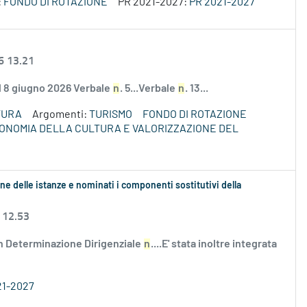
:
FONDO DI ROTAZIONE
PR 2021-2027:
PR 2021-2027
6 13.21
el 8 giugno 2026 Verbale
n
. 5...Verbale
n
. 13...
TURA
Argomenti:
TURISMO
FONDO DI ROTAZIONE
ECONOMIA DELLA CULTURA E VALORIZZAZIONE DEL
ne delle istanze e nominati i componenti sostitutivi della
 12.53
n Determinazione Dirigenziale
n
....E' stata inoltre integrata
21-2027