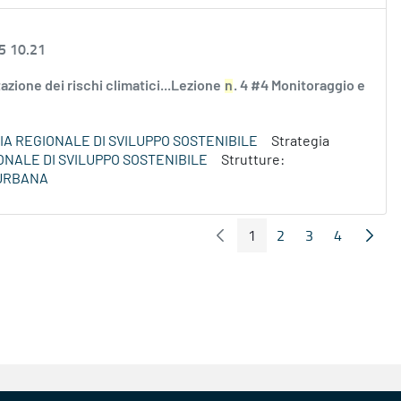
5 10.21
utazione dei rischi climatici...Lezione
n
. 4 #4 Monitoraggio e
A REGIONALE DI SVILUPPO SOSTENIBILE
Strategia
ONALE DI SVILUPPO SOSTENIBILE
Strutture:
 URBANA
1
2
3
4
Pagina Precedente
Pagin
Pagina
Pagina
Pagina
Pagina