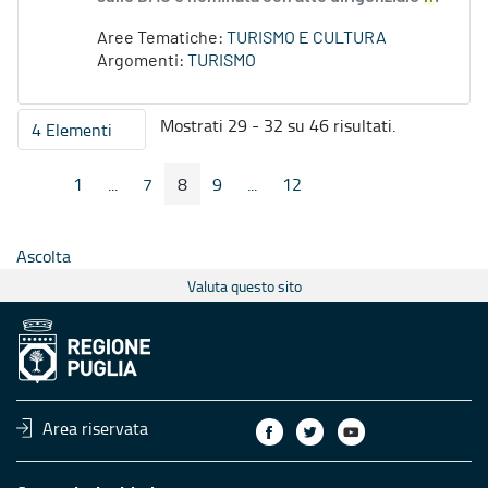
Aree Tematiche:
TURISMO E CULTURA
Argomenti:
TURISMO
Mostrati 29 - 32 su 46 risultati.
4 Elementi
Per pagina
1
...
7
8
9
...
12
Pagina Precedente
Pagina Seguente
Pagina
Pagine intermedie
Pagina
Pagina
Pagina
Pagine intermedie
Pagina
Ascolta
Valuta questo sito
Area riservata