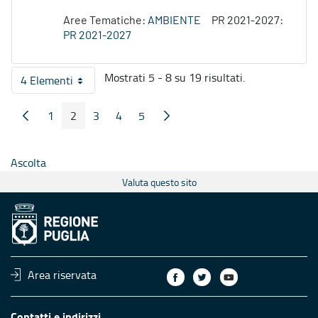
Aree Tematiche:
AMBIENTE
PR 2021-2027:
PR 2021-2027
Mostrati 5 - 8 su 19 risultati.
4 Elementi
Per pagina
1
2
3
4
5
Pagina Precedente
Pagina Seguente
Pagina
Pagina
Pagina
Pagina
Pagina
Ascolta
Valuta questo sito
Area riservata
Contatti e indirizzi