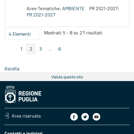
Aree Tematiche:
AMBIENTE
PR 2021-2027:
PR 2021-2027
Mostrati 5 - 8 su 21 risultati.
4 Elementi
Per pagina
1
2
3
...
6
Pagina Precedente
Pagina Seguente
Pagina
Pagina
Pagina
Pagine intermedie
Pagina
Ascolta
Valuta questo sito
Area riservata
Contatti e indirizzi