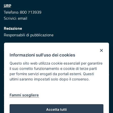
URP
Telefono: 800 713939
Scrivici:
email
Redazione
Responsabili di pubblicazione
Protezione civile
×
Vai al sito di Protezione Civile Puglia
Informazioni sull'uso dei cookies
Iniziativa finanziata con risorse del POR Puglia 2014/2020 -
Questo sito web utilizza cookie essenziali per garantire
Asse XI
il suo corretto funzionamento e cookie di terze parti
per fornire servizi erogati da portali esterni. Questi
ultimi saranno impostati solo dopo il consenso.
Note legali
Cookie e privacy
Atti di notifica
Fammi scegliere
Feed RSS
Servizi Intranet
Accetta tutti