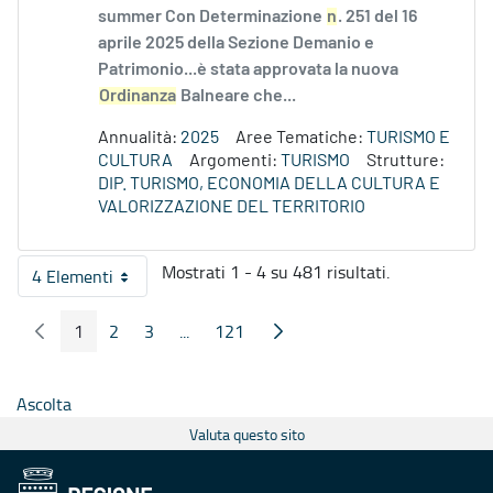
summer Con Determinazione
n
. 251 del 16
aprile 2025 della Sezione Demanio e
Patrimonio...è stata approvata la nuova
Ordinanza
Balneare che...
Annualità:
2025
Aree Tematiche:
TURISMO E
CULTURA
Argomenti:
TURISMO
Strutture:
DIP. TURISMO, ECONOMIA DELLA CULTURA E
VALORIZZAZIONE DEL TERRITORIO
Mostrati 1 - 4 su 481 risultati.
4 Elementi
Per pagina
1
2
3
...
121
Pagina Precedente
Pagina Seguente
Pagina
Pagina
Pagina
Pagine intermedie
Pagina
Ascolta
Valuta questo sito