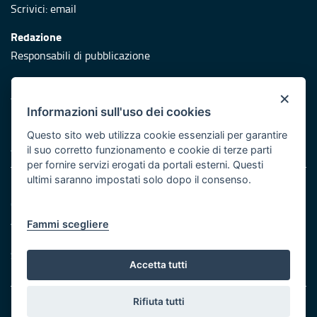
Scrivici:
email
Redazione
Responsabili di pubblicazione
Protezione civile
×
Vai al sito di Protezione Civile Puglia
Informazioni sull'uso dei cookies
Iniziativa finanziata con risorse del POR Puglia 2014/2020 -
Questo sito web utilizza cookie essenziali per garantire
Asse XI
il suo corretto funzionamento e cookie di terze parti
per fornire servizi erogati da portali esterni. Questi
ultimi saranno impostati solo dopo il consenso.
Note legali
Cookie e privacy
Atti di notifica
Fammi scegliere
Feed RSS
Servizi Intranet
Accetta tutti
Rifiuta tutti
© Regione Puglia