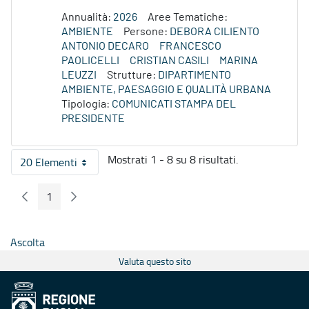
Annualità:
2026
Aree Tematiche:
AMBIENTE
Persone:
DEBORA CILIENTO
ANTONIO DECARO
FRANCESCO
PAOLICELLI
CRISTIAN CASILI
MARINA
LEUZZI
Strutture:
DIPARTIMENTO
AMBIENTE, PAESAGGIO E QUALITÀ URBANA
Tipologia:
COMUNICATI STAMPA DEL
PRESIDENTE
Mostrati 1 - 8 su 8 risultati.
20 Elementi
Per pagina
1
Pagina Precedente
Pagina Seguente
Pagina
Ascolta
Valuta questo sito