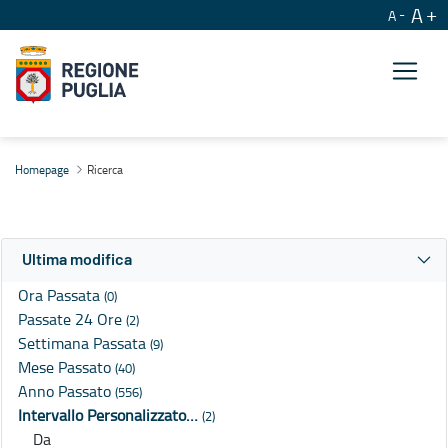
A
A
Ricerca
Homepage
Ricerca
Ultima modifica
Ora Passata
(0)
Passate 24 Ore
(2)
Settimana Passata
(9)
Mese Passato
(40)
Anno Passato
(556)
Intervallo Personalizzato…
(2)
Da