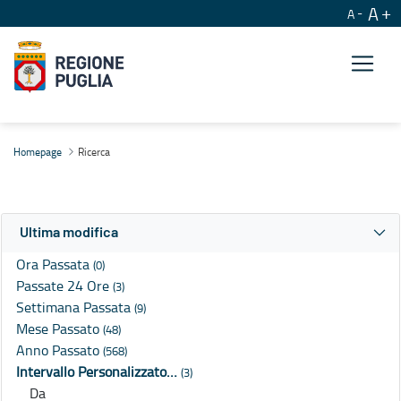
A
A
Ricerca
Homepage
Ricerca
Ultima modifica
Ora Passata
(0)
Passate 24 Ore
(3)
Settimana Passata
(9)
Mese Passato
(48)
Anno Passato
(568)
Intervallo Personalizzato…
(3)
Da