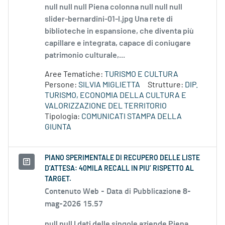
null null null Piena colonna null null null
slider-bernardini-01-l.jpg Una rete di
biblioteche in espansione, che diventa più
capillare e integrata, capace di coniugare
patrimonio culturale,...
Aree Tematiche:
TURISMO E CULTURA
Persone:
SILVIA MIGLIETTA
Strutture:
DIP.
TURISMO, ECONOMIA DELLA CULTURA E
VALORIZZAZIONE DEL TERRITORIO
Tipologia:
COMUNICATI STAMPA DELLA
GIUNTA
PIANO SPERIMENTALE DI RECUPERO DELLE LISTE
D’ATTESA: 40MILA RECALL IN PIU’ RISPETTO AL
TARGET.
Contenuto Web -
Data di Pubblicazione 8-
mag-2026 15.57
null null I dati delle singole aziende Piena