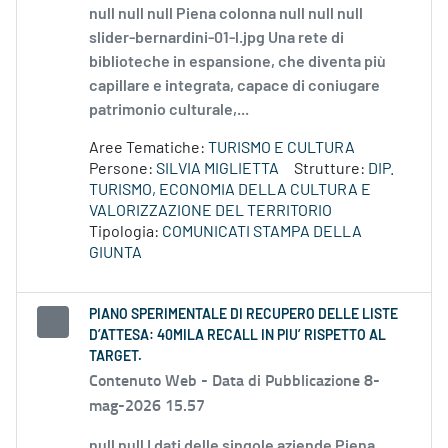
null null null Piena colonna null null null
slider-bernardini-01-l.jpg Una rete di
biblioteche in espansione, che diventa più
capillare e integrata, capace di coniugare
patrimonio culturale,...
Aree Tematiche:
TURISMO E CULTURA
Persone:
SILVIA MIGLIETTA
Strutture:
DIP.
TURISMO, ECONOMIA DELLA CULTURA E
VALORIZZAZIONE DEL TERRITORIO
Tipologia:
COMUNICATI STAMPA DELLA
GIUNTA
PIANO SPERIMENTALE DI RECUPERO DELLE LISTE
D’ATTESA: 40MILA RECALL IN PIU’ RISPETTO AL
TARGET.
Contenuto Web -
Data di Pubblicazione 8-
mag-2026 15.57
null null I dati delle singole aziende Piena