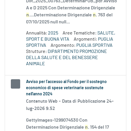
DIR_2025_00763_DeterminaPUB_pdf Avviso
A e D 2025 Con Determinazione Dirigenziale
n
....Determinazione Dirigenziale
n
. 763 del
07/10/2025 null null...
Annualità:
2025
Aree Tematiche:
SALUTE,
SPORT E BUONA VITA
Argomenti:
PUGLIA
SPORTIVA
Argomento:
PUGLIA SPORTIVA
Strutture:
DIPARTIMENTO PROMOZIONE
DELLA SALUTE E DEL BENESSERE
ANIMALE
Avviso per l’accesso al Fondo per il sostegno
economico di spese veterinarie sostenute
nell'anno 2024
Contenuto Web -
Data di Pubblicazione 24-
lug-2026 9.52
GettyImages-1299074530 Con
Determinazione Dirigenziale
n
. 154 del 17