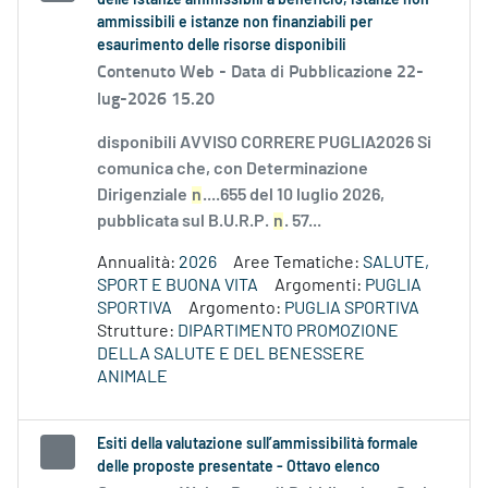
delle istanze ammissibili a beneficio, istanze non
ammissibili e istanze non finanziabili per
esaurimento delle risorse disponibili
Contenuto Web -
Data di Pubblicazione 22-
lug-2026 15.20
disponibili AVVISO CORRERE PUGLIA2026 Si
comunica che, con Determinazione
Dirigenziale
n
....655 del 10 luglio 2026,
pubblicata sul B.U.R.P.
n
. 57...
Annualità:
2026
Aree Tematiche:
SALUTE,
SPORT E BUONA VITA
Argomenti:
PUGLIA
SPORTIVA
Argomento:
PUGLIA SPORTIVA
Strutture:
DIPARTIMENTO PROMOZIONE
DELLA SALUTE E DEL BENESSERE
ANIMALE
Esiti della valutazione sull’ammissibilità formale
delle proposte presentate - Ottavo elenco