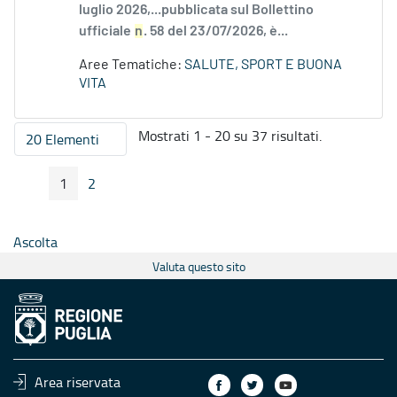
luglio 2026,...pubblicata sul Bollettino
ufficiale
n
. 58 del 23/07/2026, è...
Aree Tematiche:
SALUTE, SPORT E BUONA
VITA
Mostrati 1 - 20 su 37 risultati.
20 Elementi
Per pagina
1
2
Pagina Precedente
Pagina Seguente
Pagina
Pagina
Ascolta
Valuta questo sito
Area riservata