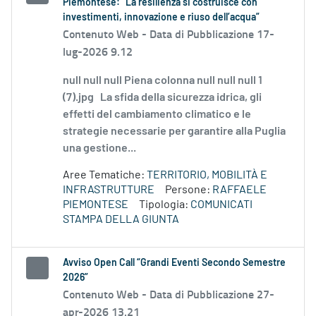
Piemontese: “La resilienza si costruisce con
investimenti, innovazione e riuso dell’acqua”
Contenuto Web -
Data di Pubblicazione 17-
lug-2026 9.12
null null null Piena colonna null null null 1
(7).jpg La sfida della sicurezza idrica, gli
effetti del cambiamento climatico e le
strategie necessarie per garantire alla Puglia
una gestione...
Aree Tematiche:
TERRITORIO, MOBILITÀ E
INFRASTRUTTURE
Persone:
RAFFAELE
PIEMONTESE
Tipologia:
COMUNICATI
STAMPA DELLA GIUNTA
Avviso Open Call “Grandi Eventi Secondo Semestre
2026”
Contenuto Web -
Data di Pubblicazione 27-
apr-2026 13.21