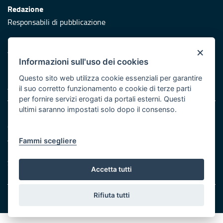
Redazione
Responsabili di pubblicazione
Protezione civile
×
Vai al sito di Protezione Civile Puglia
Informazioni sull'uso dei cookies
Iniziativa finanziata con risorse del POR Puglia 2014/2020 -
Questo sito web utilizza cookie essenziali per garantire
Asse XI
il suo corretto funzionamento e cookie di terze parti
per fornire servizi erogati da portali esterni. Questi
ultimi saranno impostati solo dopo il consenso.
Note legali
Cookie e privacy
Atti di notifica
Fammi scegliere
Feed RSS
Servizi Intranet
Accetta tutti
Rifiuta tutti
© Regione Puglia