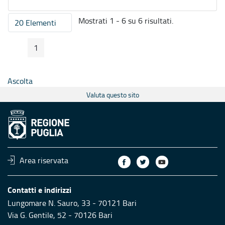
Mostrati 1 - 6 su 6 risultati.
20 Elementi
Per pagina
1
Pagina Precedente
Pagina Seguente
Pagina
Ascolta
Valuta questo sito
Area riservata
Contatti e indirizzi
Lungomare N. Sauro, 33 - 70121 Bari
Via G. Gentile, 52 - 70126 Bari