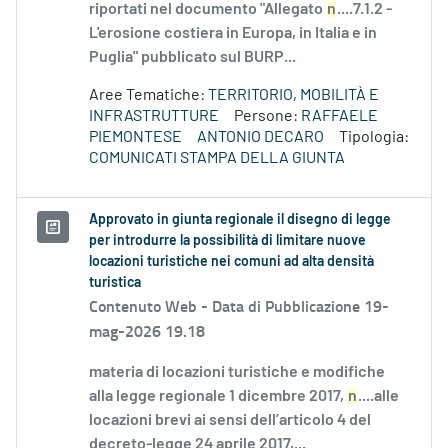
riportati nel documento "Allegato
n
....7.1.2 -
L'erosione costiera in Europa, in Italia e in
Puglia" pubblicato sul BURP...
Aree Tematiche:
TERRITORIO, MOBILITÀ E
INFRASTRUTTURE
Persone:
RAFFAELE
PIEMONTESE
ANTONIO DECARO
Tipologia:
COMUNICATI STAMPA DELLA GIUNTA
Approvato in giunta regionale il disegno di legge
per introdurre la possibilità di limitare nuove
locazioni turistiche nei comuni ad alta densità
turistica
Contenuto Web -
Data di Pubblicazione 19-
mag-2026 19.18
materia di locazioni turistiche e modifiche
alla legge regionale 1 dicembre 2017,
n
....alle
locazioni brevi ai sensi dell’articolo 4 del
decreto-legge 24 aprile 2017,...