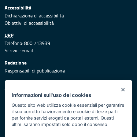
Accessibilità
Dichiarazione di accessibilità
Obiettivi di accessibilità
URP
Telefono: 800 713939
Scrivici:
email
Redazione
Responsabili di pubblicazione
Protezione civile
×
Vai al sito di Protezione Civile Puglia
Informazioni sull'uso dei cookies
Iniziativa finanziata con risorse del POR Puglia 2014/2020 -
Questo sito web utilizza cookie essenziali per garantire
Asse XI
il suo corretto funzionamento e cookie di terze parti
per fornire servizi erogati da portali esterni. Questi
ultimi saranno impostati solo dopo il consenso.
Note legali
Cookie e privacy